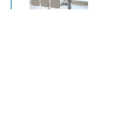
mögliche Ursachen eines Wasser- bzw.
Feuchteschadens
- Rohrbruch
- defekte (Ab-) Wasserleitungen
- Überflutungen/Schäden durch
Starkregen & Sturm
- ausgelaufene Wasch- oder
Spülmaschinen
- defekte Haustechnik (z.B.
Sanitärobjekte, Heizkörper)
- Bauschäden/ -mängel